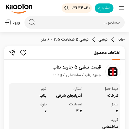
مشاوره
031 34 031
جستجو ...
ورود
خانه
نبشی
نبشی 5 ضخامت 3.5 - 6 متر
اطلاعات محصول
قیمت نبشی 5 جاوید بناب
جاوید بناب
ساختمانی
16 kg
مبدا حمل
استان
شهر
کارخانه
آذربایجان شرقی
بناب
سایز
ضخامت
طول
6
3.5
5
گرید
ساختمانی