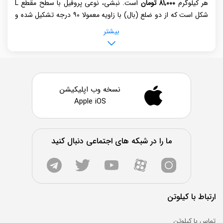
هر کیلوگرم
81,000 تومان
است. نبشی، نوعی پروفیل با سطح مقطع L
شکل است که از دو ضلع (بال) با زاویه معمولا ۹۰ درجه تشکیل شده و
در دو نوع بال مساوی و بال نامساوی تولید می‌شود. ابعاد نبشی با
بیشتر
طول بال اول، طول بال دوم و ضخامت بال‌ها مشخص می‌گردد. این
پروفیل کاربرد وسیعی در ساختمان‌ سازی برای اتصال و تقویت مقاطع،
ساخت بادبند و خرپا دارد و همچنین در صنایع دیگر مانند ساخت قاب
ماشین‌ آلات صنعتی مورد استفاده قرار می‌گیرد، به همین دلیل قیمت آن
در پروژه‌های ساختمانی حائز اهمیت است.
نسخه وب اپلیکیشن
Apple iOS
برای اطلاع از قیمت روز نبشی برند، توصیه می‌شود به منابع معتبر
آنلاین یا تخصصی آهن مراجعه نمایید، چرا که قیمت‌ها به‌صورت
لحظه‌ای تغییر می‌کنند. در وبسایت کیلوتن،
قیمت نبشی
کارخانه‌های
ما را در شبکه های اجتماعی دنبال کنید
مختلف با سایز و گریدهای گوناگون درج می‌شود.
مشخصات نبشی 5 در 3.5 جاوید بناب
ارتباط با کیلوتن
نبشی 3.5
×
5
×5
جاوید بناب
، مطابق با استانداردهای تعیین شده با
گرید
ساختمانی
تولید می‌شود.
شاخه 16
نبشی 5
جاوید بناب
با وزن هر
تماس با کیلوتن