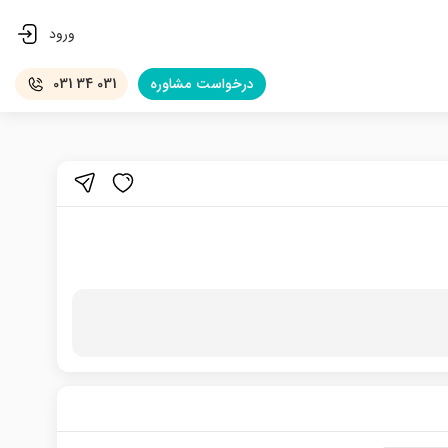
ورود
درخواست
مشاوره
031 34 031