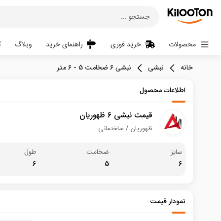
جستجو ...
محصولات
خرید فوری
راهنمای خرید
وبلاگ
ک
خانه
نبشی
نبشی 6 ضخامت 5 - 6 متر
اطلاعات محصول
قیمت نبشی 6 ظهوریان
ظهوریان
ساختمانی
سایز
ضخامت
طول
6
5
6
نمودار قیمت