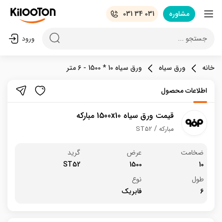
مشاوره
031 34 031
جستجو ...
ورود
خانه
ورق سیاه
ورق سیاه 10 * 1500 - 6 متر
اطلاعات محصول
قیمت ورق سیاه 1500x10 مبارکه
مبارکه
ST52
ضخامت
عرض
گرید
ST52
1500
10
طول
نوع
6
فابریک