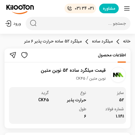
مشاوره
031 34 031
جستجو ...
ورود
خانه
میلگرد ساده
میلگرد 52 ساده حرارت پذیر 6 متر
اطلاعات محصول
قیمت میلگرد ساده 52 نوین متین
نوین متین
CK45
سایز
نوع
گرید
52
حرارت پذیر
CK45
شماره فولاد
طول
6
1.1191