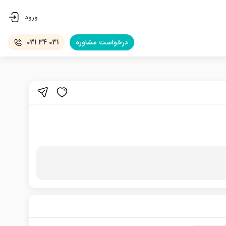
ورود
درخواست
مشاوره
031 34 031