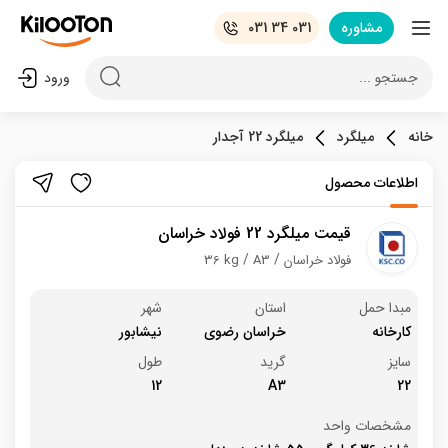
مشاوره
031 34 031
جستجو ...
ورود
خانه
میلگرد
میلگرد 22 آجدار
اطلاعات محصول
قیمت میلگرد 22 فولاد خراسان
فولاد خراسان
A3
36 kg
مبدا حمل
استان
شهر
کارخانه
خراسان رضوی
نیشابور
سایز
گرید
طول
12
A3
22
مشخصات واحد