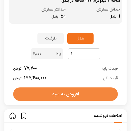
شاخه 7 کیلوگرم، 270 شاخه در بندل
حداقل سفارش
حداکثر سفارش
50
1
بندل
ظرفیت
2,000
77,700
قیمت پایه
155,400,000
قیمت کل
افزودن به سبد
اطلاعات فروشنده