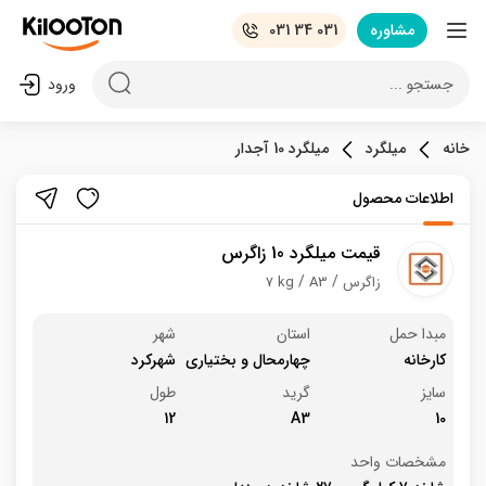
مشاوره
031 34 031
جستجو ...
ورود
خانه
میلگرد
میلگرد 10 آجدار
اطلاعات محصول
قیمت میلگرد 10 زاگرس
زاگرس
A3
7 kg
مبدا حمل
استان
شهر
کارخانه
چهارمحال و بختیاری
شهرکرد
سایز
گرید
طول
12
A3
10
مشخصات واحد