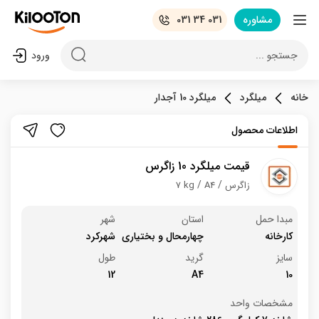
مشاوره
031 34 031
جستجو ...
ورود
خانه
میلگرد
میلگرد 10 آجدار
اطلاعات محصول
قیمت میلگرد 10 زاگرس
زاگرس
A4
7 kg
مبدا حمل
استان
شهر
کارخانه
چهارمحال و بختیاری
شهرکرد
سایز
گرید
طول
12
A4
10
مشخصات واحد