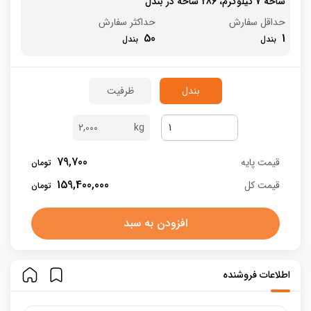
شاخه 7 کیلوگرم، 286 شاخه در بندل
حداقل سفارش
حداکثر سفارش
50
1
بندل
ظرفیت
2,000
79,700
قیمت پایه
159,400,000
قیمت کل
افزودن به سبد
اطلاعات فروشنده