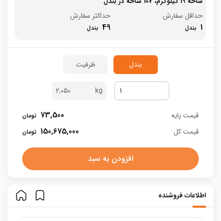
شاخه 19 کیلوگرم، 107 شاخه در بندل
حداقل سفارش
حداکثر سفارش
49
1
بندل
ظرفیت
2,050
73,500
قیمت پایه
150,675,000
قیمت کل
افزودن به سبد
اطلاعات فروشنده