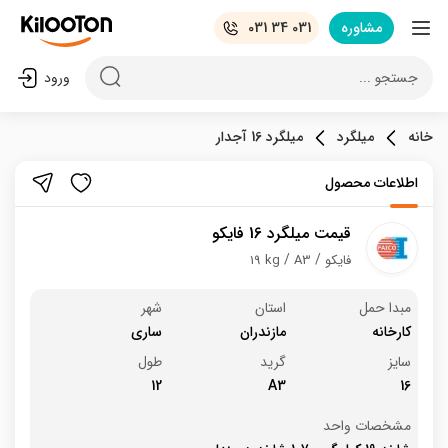
مشاوره
031 34 031
جستجو ...
ورود
خانه
میلگرد
میلگرد 16 آجدار
اطلاعات محصول
قیمت میلگرد 16 فایکو
فایکو
A3
19 kg
مبدا حمل
استان
شهر
کارخانه
مازندران
ساری
سایز
گرید
طول
12
A3
16
مشخصات واحد