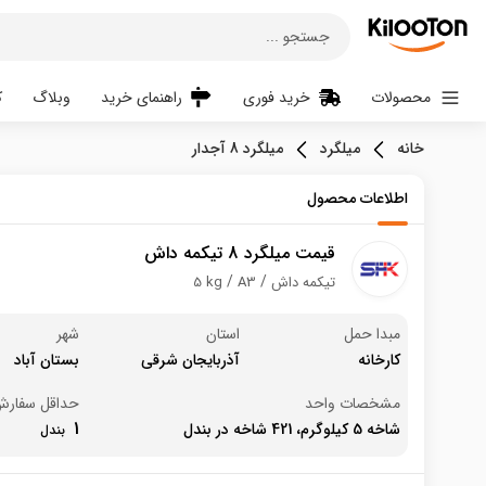
جستجو ...
محصولات
خرید فوری
راهنمای خرید
وبلاگ
ک
خانه
میلگرد
میلگرد 8 آجدار
اطلاعات محصول
قیمت میلگرد 8 تیکمه داش
تیکمه داش
A3
5 kg
مبدا حمل
استان
شهر
کارخانه
آذربایجان شرقی
بستان آباد
مشخصات واحد
حداقل سفار
1
شاخه 5 کیلوگرم، 421 شاخه در بندل