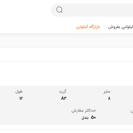
یلوتنی بفروش
بازارگاه کیلوتن
سایز
گرید
طول
12
A3
8
ش
حداکثر سفارش
50