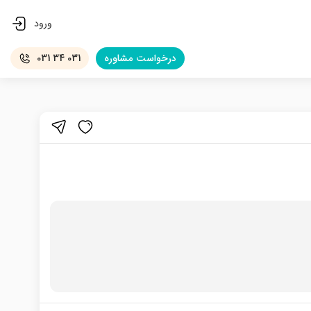
ورود
درخواست
مشاوره
031 34 031