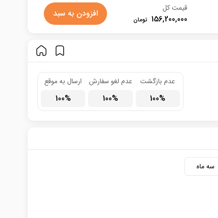
قیمت کل
افزودن به سبد
156,200,000
عدم بازگشت
عدم لغو سفارش
ارسال به موقع
100
100
100
سه ماه