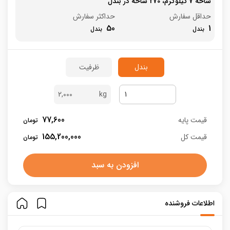
شاخه 7 کیلوگرم، 270 شاخه در بندل
حداقل سفارش
حداکثر سفارش
50
1
بندل
ظرفیت
2,000
77,600
قیمت پایه
155,200,000
قیمت کل
افزودن به سبد
اطلاعات فروشنده