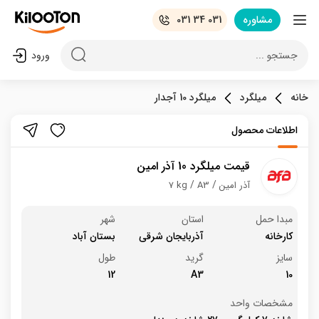
مشاوره
031 34 031
جستجو ...
ورود
خانه
میلگرد
میلگرد 10 آجدار
اطلاعات محصول
قیمت میلگرد 10 آذر امین
آذر امین
A3
7 kg
مبدا حمل
استان
شهر
کارخانه
آذربایجان شرقی
بستان آباد
سایز
گرید
طول
12
A3
10
مشخصات واحد