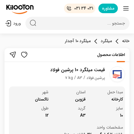
مشاوره
031 34 031
جستجو ...
ورود
خانه
میلگرد
میلگرد 10 آجدار
اطلاعات محصول
قیمت میلگرد 10 پرشین فولاد
پرشین فولاد
A3
7 kg
مبدا حمل
استان
شهر
کارخانه
قزوین
تاکستان
سایز
گرید
طول
12
A3
10
مشخصات واحد