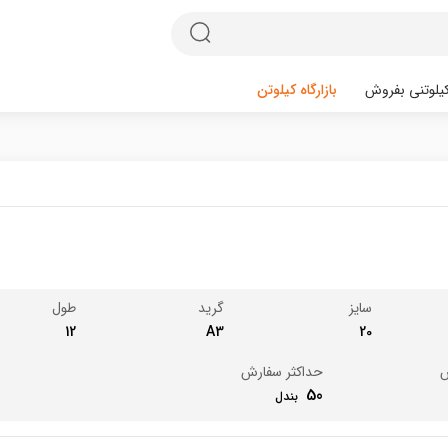
یلوتنی بفروش
بازارگاه کیلوتن
سایز
گرید
طول
12
A3
20
ش
حداکثر سفارش
50