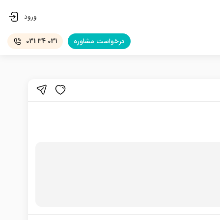
ورود
درخواست
مشاوره
031 34 031