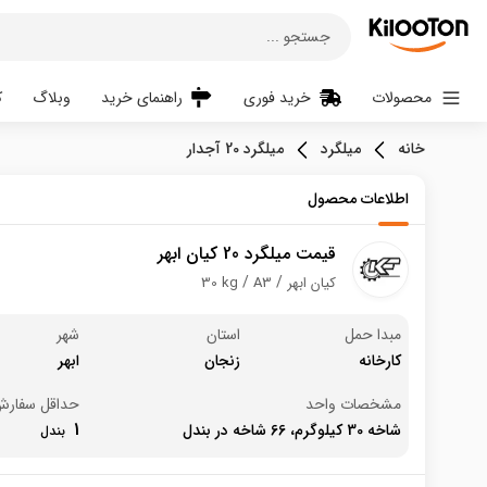
جستجو ...
محصولات
خرید فوری
راهنمای خرید
وبلاگ
ک
خانه
میلگرد
میلگرد 20 آجدار
اطلاعات محصول
قیمت میلگرد 20 کیان ابهر
کیان ابهر
A3
30 kg
مبدا حمل
استان
شهر
کارخانه
زنجان
ابهر
مشخصات واحد
حداقل سفار
1
شاخه 30 کیلوگرم، 66 شاخه در بندل