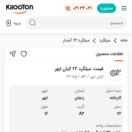
مشاوره
031 34 031
جستجو ...
ورود
خانه
میلگرد
میلگرد 22 آجدار
اطلاعات محصول
قیمت میلگرد 22 کیان ابهر
کیان ابهر
A3
36 kg
مبدا حمل
استان
شهر
کارخانه
زنجان
ابهر
سایز
گرید
طول
12
A3
22
مشخصات واحد