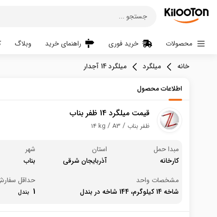
جستجو ...
محصولات
خرید فوری
راهنمای خرید
وبلاگ
ک
خانه
میلگرد
میلگرد 14 آجدار
اطلاعات محصول
قیمت میلگرد 14 ظفر بناب
ظفر بناب
A3
14 kg
مبدا حمل
استان
شهر
کارخانه
آذربایجان شرقی
بناب
مشخصات واحد
حداقل سفار
1
شاخه 14 کیلوگرم، 144 شاخه در بندل