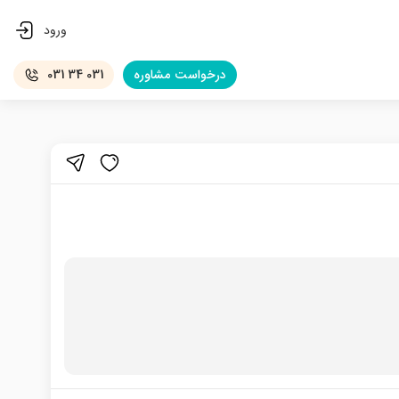
ورود
درخواست
مشاوره
031 34 031