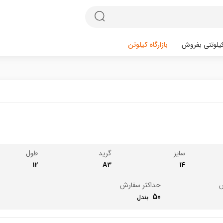
یلوتنی بفروش
بازارگاه کیلوتن
سایز
گرید
طول
12
A3
14
ش
حداکثر سفارش
50