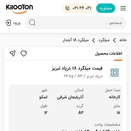
مشاوره
031 34 031
جستجو ...
ورود
خانه
میلگرد
میلگرد 18 آجدار
اطلاعات محصول
قیمت میلگرد 18 درپاد تبریز
درپاد تبریز
A3
24 kg
مبدا حمل
استان
شهر
کارخانه
آذربایجان شرقی
اسکو
سایز
گرید
طول
12
A3
18
مشخصات واحد