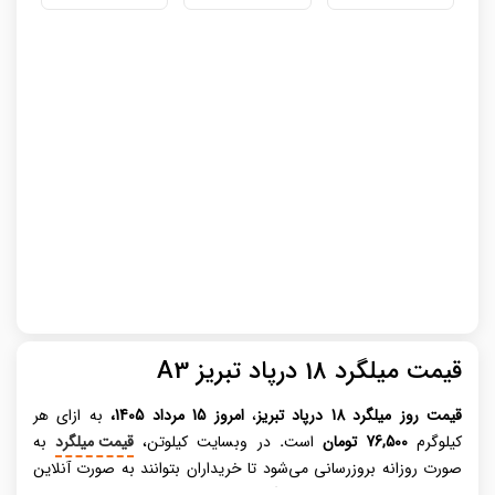
قیمت میلگرد 18 درپاد تبریز A3
قیمت روز میلگرد
18 درپاد تبریز
،
امروز 15 مرداد 1405،
به ازای هر
کیلوگرم
76,500 تومان
است
.
در وبسایت کیلوتن،
قیمت میلگرد
به
صورت روزانه بروزرسانی می‌شود تا خریداران بتوانند به صورت آنلاین
خرید خود را انجام دهند. میلگرد، عنصری حیاتی در صنعت ساختمان‌