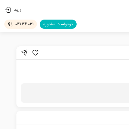
ورود
درخواست
مشاوره
031 34 031