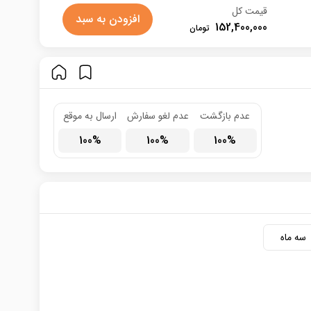
قیمت کل
افزودن به سبد
152,400,000
عدم بازگشت
عدم لغو سفارش
ارسال به موقع
100
100
100
سه ماه