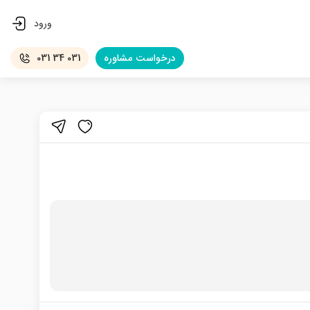
ورود
درخواست
مشاوره
031 34 031