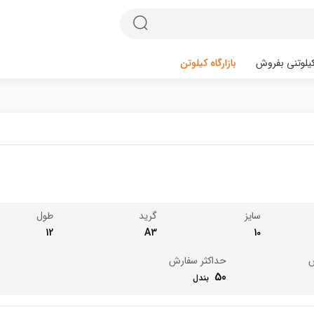
یلوتنی بفروش
بازارگاه کیلوتن
سایز
گرید
طول
12
A3
10
ش
حداکثر سفارش
50