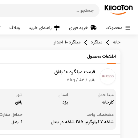
جستجو ...
محصولات
خرید فوری
راهنمای خرید
وبلاگ
ک
خانه
میلگرد
میلگرد 10 آجدار
اطلاعات محصول
قیمت میلگرد 10 بافق
بافق
A3
7 kg
مبدا حمل
استان
شهر
کارخانه
یزد
بافق
مشخصات واحد
حداقل سفار
1
شاخه 7 کیلوگرم، 285 شاخه در بندل