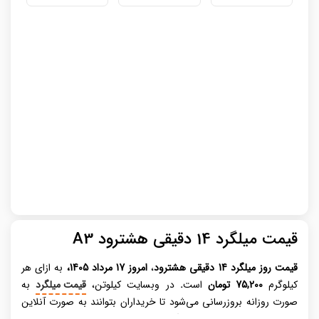
قیمت میلگرد 14 دقیقی هشترود A3
قیمت روز میلگرد
14 دقیقی هشترود
،
امروز 17 مرداد 1405،
به ازای هر
کیلوگرم
75,200 تومان
است
.
در وبسایت کیلوتن،
قیمت میلگرد
به
صورت روزانه بروزرسانی می‌شود تا خریداران بتوانند به صورت آنلاین
خرید خود را انجام دهند. میلگرد، عنصری حیاتی در صنعت ساختمان‌