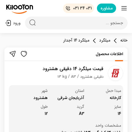
مشاوره
031 34 031
جستجو ...
ورود
خانه
میلگرد
میلگرد 14 آجدار
اطلاعات محصول
قیمت میلگرد 14 دقیقی هشترود
دقیقی هشترود
A3
13 kg
مبدا حمل
استان
شهر
کارخانه
آذربایجان شرقی
هشترود
سایز
گرید
طول
12
A3
14
مشخصات واحد