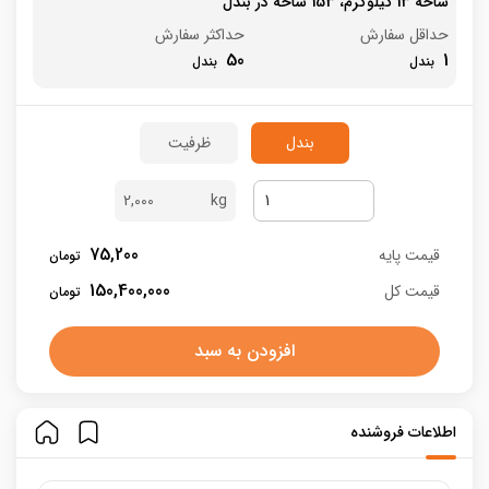
شاخه 13 کیلوگرم، 153 شاخه در بندل
حداقل سفارش
حداکثر سفارش
50
1
بندل
ظرفیت
2,000
75,200
قیمت پایه
150,400,000
قیمت کل
افزودن به سبد
اطلاعات فروشنده