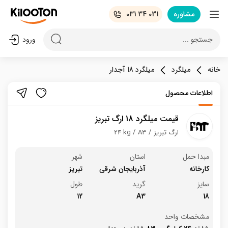
مشاوره
031 34 031
جستجو ...
ورود
خانه
میلگرد
میلگرد 18 آجدار
اطلاعات محصول
قیمت میلگرد 18 ارگ تبریز
ارگ تبریز
A3
24 kg
مبدا حمل
استان
شهر
کارخانه
آذربایجان شرقی
تبریز
سایز
گرید
طول
12
A3
18
مشخصات واحد