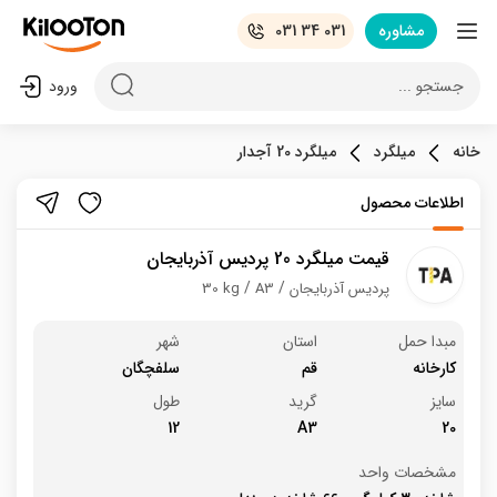
مشاوره
031 34 031
جستجو ...
ورود
خانه
میلگرد
میلگرد 20 آجدار
اطلاعات محصول
قیمت میلگرد 20 پردیس آذربایجان
پردیس آذربایجان
A3
30 kg
مبدا حمل
استان
شهر
کارخانه
قم
سلفچگان
سایز
گرید
طول
12
A3
20
مشخصات واحد