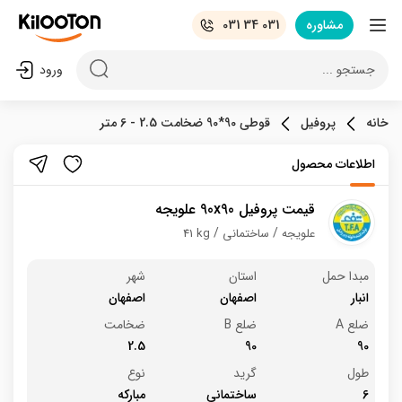
مشاوره
031 34 031
جستجو ...
ورود
خانه
پروفیل
قوطی 90*90 ضخامت 2.5 - 6 متر
اطلاعات محصول
قیمت پروفیل 90x90 علویجه
علویجه
ساختمانی
41 kg
مبدا حمل
استان
شهر
انبار
اصفهان
اصفهان
ضلع A
ضلع B
ضخامت
2.5
90
90
طول
گرید
نوع
6
ساختمانی
مبارکه