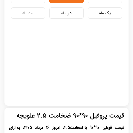
یک ماه
دو ماه
سه ماه
قیمت پروفیل 90*90 ضخامت 2.5 علویجه
قیمت قوطی 90*90
با ضخامت
2.5،
امروز 16 مرداد 1405،
به ازای