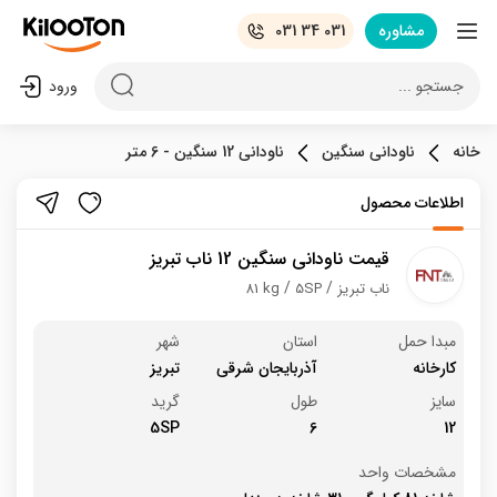
مشاوره
031 34 031
جستجو ...
ورود
خانه
ناودانی سنگین
ناودانی 12 سنگین - 6 متر
اطلاعات محصول
قیمت ناودانی سنگین 12 ناب تبریز
ناب تبریز
5SP
81 kg
مبدا حمل
استان
شهر
کارخانه
آذربایجان شرقی
تبریز
سایز
طول
گرید
5SP
6
12
مشخصات واحد