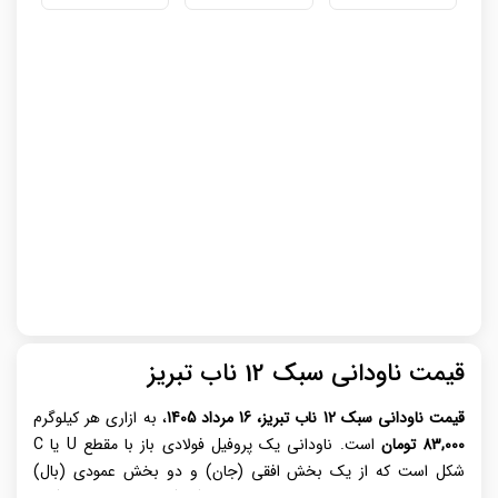
قیمت ناودانی سبک 12 ناب تبریز
قیمت ناودانی سبک 12 ناب تبریز، 16 مرداد 1405
، به ازاری هر کیلوگرم
83,000 تومان
است. ناودانی یک پروفیل فولادی باز با مقطع U یا C
شکل است که از یک بخش افقی (جان) و دو بخش عمودی (بال)
تشکیل می‌شود و در ابعاد و ضخامت‌های گوناگون از طریق نورد گرم،