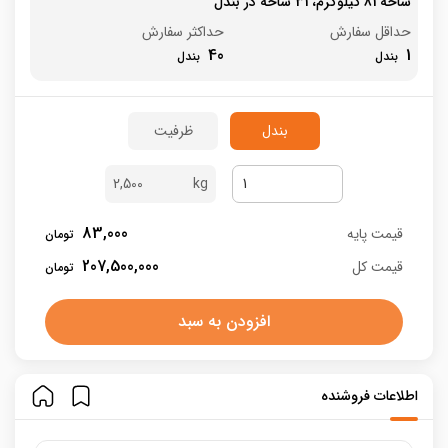
شاخه 81 کیلوگرم، 31 شاخه در بندل
حداقل سفارش
حداکثر سفارش
40
1
بندل
ظرفیت
2,500
83,000
قیمت پایه
207,500,000
قیمت کل
افزودن به سبد
اطلاعات فروشنده