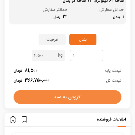
شاخه 62 کیلوگرم، 73 شاخه در بندل
حداقل سفارش
حداکثر سفارش
22
1
بندل
ظرفیت
4,500
81,500
قیمت پایه
366,750,000
قیمت کل
افزودن به سبد
اطلاعات فروشنده