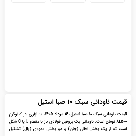
قیمت ناودانی سبک 10 صبا استیل
قیمت ناودانی سبک 10 صبا استیل، 16 مرداد 1405
، به ازاری هر کیلوگرم
81,500 تومان
است. ناودانی یک پروفیل فولادی باز با مقطع U یا C شکل
است که از یک بخش افقی (جان) و دو بخش عمودی (بال) تشکیل
می‌شود و در ابعاد و ضخامت‌های گوناگون از طریق نورد گرم، نورد سرد