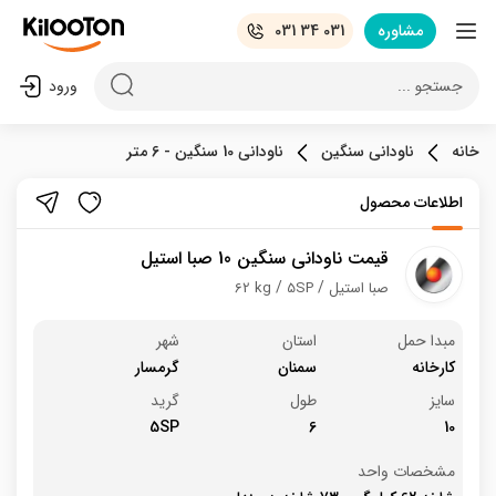
مشاوره
031 34 031
جستجو ...
ورود
خانه
ناودانی سنگین
ناودانی 10 سنگین - 6 متر
اطلاعات محصول
قیمت ناودانی سنگین 10 صبا استیل
صبا استیل
5SP
62 kg
مبدا حمل
استان
شهر
کارخانه
سمنان
گرمسار
سایز
طول
گرید
5SP
6
10
مشخصات واحد