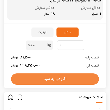
شاخه 124 کیلوگرم، 44 شاخه در بندل
حداقل سفارش
حداکثر سفارش
18
1
بندل
ظرفیت
5,500
81,500
قیمت پایه
448,250,000
قیمت کل
افزودن به سبد
اطلاعات فروشنده