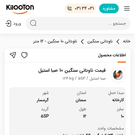
مشاوره
031 34 031
جستجو ...
ورود
خانه
ناودانی سنگین
ناودانی 10 سنگین - 12 متر
اطلاعات محصول
قیمت ناودانی سنگین 10 صبا استیل
صبا استیل
5SP
124 kg
مبدا حمل
استان
شهر
کارخانه
سمنان
گرمسار
سایز
طول
گرید
5SP
12
10
مشخصات واحد