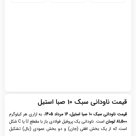
قیمت ناودانی سبک 10 صبا استیل
قیمت ناودانی سبک 10 صبا استیل، 16 مرداد 1405
، به ازاری هر کیلوگرم
81,500 تومان
است. ناودانی یک پروفیل فولادی باز با مقطع U یا C شکل
است که از یک بخش افقی (جان) و دو بخش عمودی (بال) تشکیل
می‌شود و در ابعاد و ضخامت‌های گوناگون از طریق نورد گرم، نورد سرد