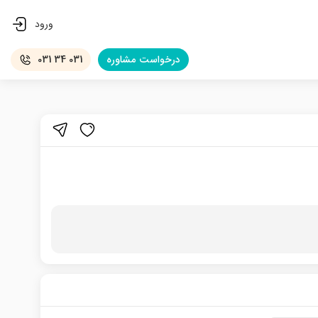
ورود
درخواست
مشاوره
031 34 031