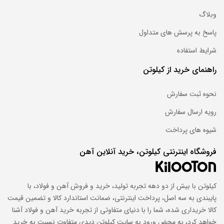
است.
وبلاگ
پاسخ به پرسش های متداول
قیمت لحظه‌ای میلگرد کلاف 5.5 بافق
شرایط استفاده
SAE1008
راهنمای خرید از کیلوتن
کارخانه‌های زیادی در سراسر کشور، برای پاسخگویی به نیاز بازار به تولید
کلاف مشغول هستند. هر کارخانه به ‌صورت روزانه و براساس نوع کلاف،
نحوه ثبت سفارش
سایز، استاندارد تولید و سیاست‌های فروش مجموعه، قیمت روز میلگرد
رویه ارسال سفارش
کلاف را اعلام می‌کند. علاوه بر این، عواملی نظیر نرخ ارز، میزان تقاضا،
قیمت مواد اولیه و هزینه‌های حمل‌ و نقل در تعیین قیمت نهایی کلاف
شیوه های پرداخت
5.5 موثر هستند.
کارخانه بافق
با در نظر گرفتن این عوامل، به‌صورت روزانه
قیمت میلگرد
فروشگاه اینترنتی کیلوتن، خرید آنلاین آهن
کلاف
5.5
را اعلام می‌کند. برای بررسی قیمت لحظه‌ای میلگرد کلاف سایز
برند و مقایسه قیمت‌های روز میلگرد کلاف، می‌توانید به صفحه مربوطه
در وبسایت کیلوتن مراجعه نمایید.
کیلوتن با بیش از دو دهه تجربه تولید، خرید و فروش آهن و فولاد، با
پایبندی به سه اصل، پرداخت اینترنتی، ضمانت استاندارد کالا و تضمین قیمت
کالا خریداری شده، شما را با دنیای متفاوتی از تجربه خرید آهن و فولاد آشنا
خرید آنلاین میلگرد کلاف 5.5 بافق از کیلوتن
خواهد کرد، به محض ورود به سایت کیلوتن دیدی متفاوت نسبت به خرید