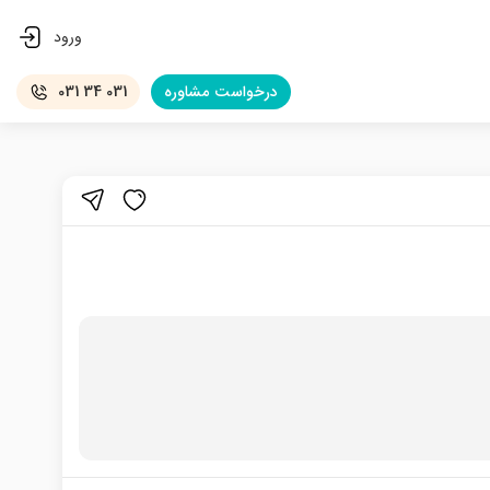
ورود
درخواست
مشاوره
031 34 031