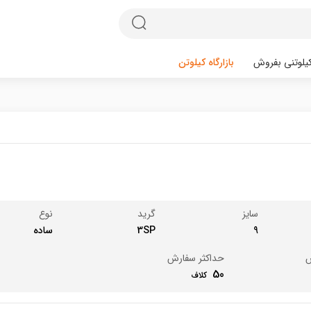
یلوتنی بفروش
بازارگاه کیلوتن
سایز
گرید
نوع
9
3SP
ساده
ش
حداکثر سفارش
50