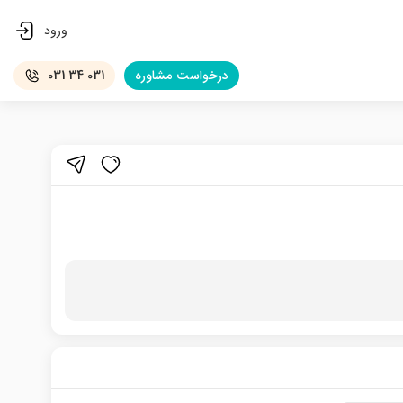
ورود
درخواست
مشاوره
031 34 031