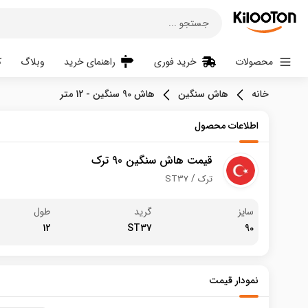
جستجو ...
محصولات
خرید فوری
راهنمای خرید
وبلاگ
ک
خانه
هاش سنگین
هاش 90 سنگین - 12 متر
اطلاعات محصول
قیمت هاش سنگین 90 ترک
ترک
ST37
سایز
گرید
طول
12
ST37
90
نمودار قیمت