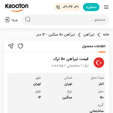
مشاوره
031 34 031
جستجو ...
ورود
خانه
تیرآهن
تیرآهن 50 سنگین - 12 متر
اطلاعات محصول
قیمت تیرآهن 50 ترک
ترک
ساختمانی
1088 kg
مبدا حمل
استان
شهر
انبار
تهران
تهران
سایز
نوع
طول
50
سنگین
12
گرید
ساختمانی