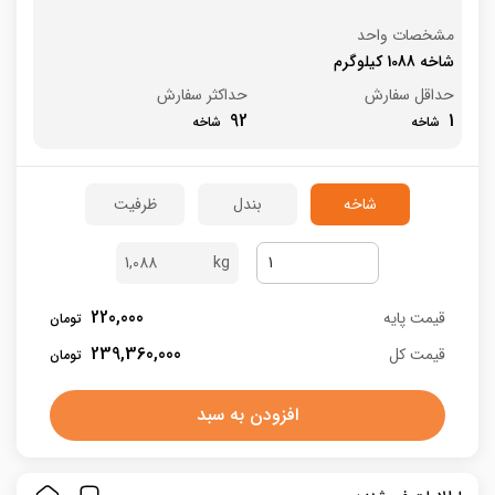
مشخصات واحد
شاخه 1088 کیلوگرم
حداقل سفارش
حداکثر سفارش
92
1
شاخه
بندل
ظرفیت
1,088
220,000
قیمت پایه
239,360,000
قیمت کل
افزودن به سبد