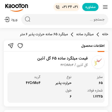
مشاوره
031 34 031
جستجو ...
ورود
خانه
میلگرد ساده
میلگرد 65 ساده حرارت پذیر 6 متر
اطلاعات محصول
قیمت میلگرد ساده 65 گل آذین
گل آذین
42CrMo4
سایز
نوع
گرید
65
حرارت پذیر
42CrMo4
شماره فولاد
طول
6
1.7225