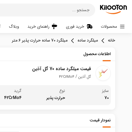
جستجو ...
محصولات
خرید فوری
راهنمای خرید
وبلاگ
ک
خانه
میلگرد ساده
میلگرد 70 ساده حرارت پذیر 6 متر
اطلاعات محصول
قیمت میلگرد ساده 70 گل آذین
گل آذین
42CrMo4
سایز
نوع
گرید
70
حرارت پذیر
42CrMo4
نمودار قیمت