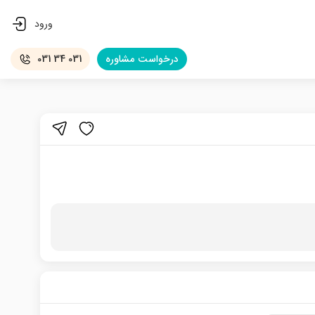
ورود
درخواست
مشاوره
031 34 031