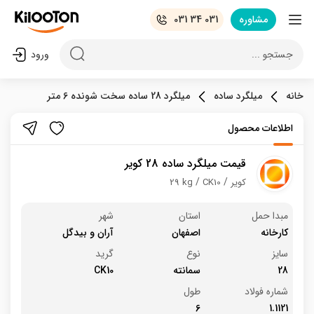
مشاوره
031 34 031
جستجو ...
ورود
خانه
میلگرد ساده
میلگرد 28 ساده سخت شونده 6 متر
اطلاعات محصول
قیمت میلگرد ساده 28 کویر
کویر
CK10
29 kg
مبدا حمل
استان
شهر
کارخانه
اصفهان
آران و بیدگل
سایز
نوع
گرید
28
سمانته
CK10
شماره فولاد
طول
6
1.1121