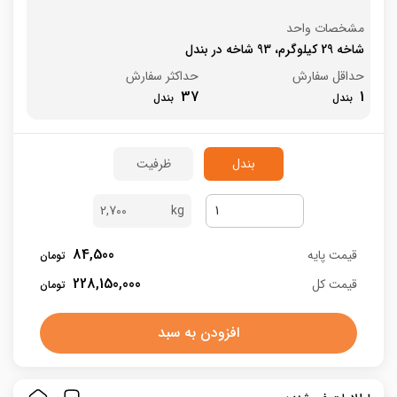
مشخصات واحد
شاخه 29 کیلوگرم، 93 شاخه در بندل
حداقل سفارش
حداکثر سفارش
37
1
بندل
ظرفیت
2,700
84,500
قیمت پایه
228,150,000
قیمت کل
افزودن به سبد