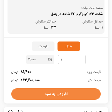
مشخصات واحد
شاخه 133 کیلوگرم، 22 شاخه در بندل
حداقل سفارش
حداکثر سفارش
33
1
بندل
ظرفیت
3,000
81,400
قیمت پایه
244,200,000
قیمت کل
افزودن به سبد