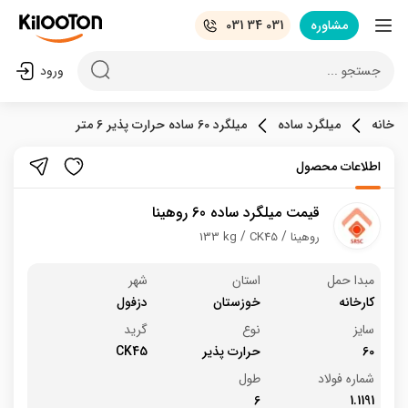
مشاوره
031 34 031
جستجو ...
ورود
خانه
میلگرد ساده
میلگرد 60 ساده حرارت پذیر 6 متر
اطلاعات محصول
قیمت میلگرد ساده 60 روهینا
روهینا
CK45
133 kg
مبدا حمل
استان
شهر
کارخانه
خوزستان
دزفول
سایز
نوع
گرید
60
حرارت پذیر
CK45
شماره فولاد
طول
6
1.1191