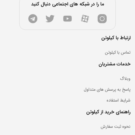
بین 0.5 تا 16 میلی‌متر تولید می‌شوند و ابعاد استاندارد آن‌ها 1.5 در 6
ما را در شبکه های اجتماعی دنبال کنید
متر است. شکل عرضه این محصول، که می‌تواند به‌ صورت رول یا شیت
باشد، یکی دیگر از عواملی‌ست که در تعیین قیمت نهایی نقش دارد.
قیمت روز ورق استیل تحت تاثیر چندین عامل قرار دارد که از جمله
مهم‌ترین آن‌ها می‌توان به نوع گرید آلیاژی، ضخامت ورق، کشور یا برند
ارتباط با کیلوتن
تولیدکننده (مانند چین یا تایوان)، نرخ جهانی نیکل و نرخ ارز اشاره کرد.
گریدهای 304 و 316 به‌دلیل کاربرد گسترده‌تر، سهم بیشتری از بازار را به
تماس با کیلوتن
خود اختصاص داده‌اند. به همین دلیل، پیش از خرید لازم است
خدمات مشتریان
مشخصات فنی هر گرید به دقت بررسی شود تا انتخابی مناسب با نیاز
پروژه انجام دهید. برای اطلاع از قیمت‌های روز و مقایسه گزینه‌های
وبلاگ
موجود در بازار، می‌توانید به لیست فوق در وبسایت کیلوتن مراجعه
کنید. این وبسایت امکان مشاهده قیمت لحظه‌ای، بررسی برندهای
پاسخ به پرسش های متداول
مختلف و تحلیل روند نوسانات قیمت را فراهم می‌کند و به خریداران
شرایط استفاده
کمک می‌کند تا با دیدی باز، زمان مناسب خرید را تشخیص دهند و
خریدی به‌صرفه و مطمئن داشته باشند.
راهنمای خرید از کیلوتن
نحوه ثبت سفارش