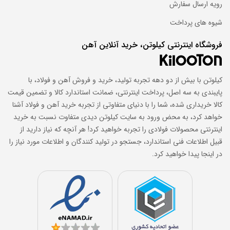
رویه ارسال سفارش
شیوه های پرداخت
ورق استیل چیست؟
فروشگاه اینترنتی کیلوتن، خرید آنلاین آهن
ورق استیل نوعی فولاد ضدزنگ است که به دلیل ترکیب عناصر آلیاژی
مانند کروم، نیکل و گاهی مولیبدن، در برابر خوردگی، زنگ‌زدگی و
کیلوتن با بیش از دو دهه تجربه تولید، خرید و فروش آهن و فولاد، با
اکسید شدن مقاومت بالایی دارد. این ورق‌ها هم در صنعت و هم در
پایبندی به سه اصل، پرداخت اینترنتی، ضمانت استاندارد کالا و تضمین قیمت
مصارف خانگی کاربرد گسترده‌ای دارند. از ساخت تجهیزات صنایع غذایی
کالا خریداری شده، شما را با دنیای متفاوتی از تجربه خرید آهن و فولاد آشنا
و دارویی گرفته تا لوازم خانگی، دکوراسیون، بدنه آسانسور، سازه‌های
خواهد کرد، به محض ورود به سایت کیلوتن دیدی متفاوت نسبت به خرید
ساختمانی و حتی صنعت پتروشیمی، همگی به نوعی از ورق استیل بهره
اینترنتی محصولات فولادی را تجربه خواهید کرد! هر آنچه که نیاز دارید از
می‌برند. سطح براق، طول عمر بالا و مقاومت در برابر حرارت نیز از دیگر
قبیل اطلاعات فنی استاندارد، جستجو در تولید کنندگان و اطلاعات مورد نیاز را
ویژگی‌هایی‌ست که باعث محبوبیت این محصول شده است.
در اینجا پیدا خواهید کرد.
ورق استیل در گریدهای مختلف با خواص فیزیکی و مکانیکی گوناگون
تولید می‌شود. این ورق‌ها با ضخامت ۰.۳ تا ۵۰ میلی‌متر، عرض ۱۰۰۰ تا
۱۵۰۰ میلی‌متر و طول (که ممکن است برش خورده یا به صورت رول
باشد) تنوع زیادی دارند. همچنین ورق‌های استیل ممکن است سطح
براق (BA)، مات (No.1)، خش‌دار (No.4) یا آیینه‌ای (8K) داشته باشند.