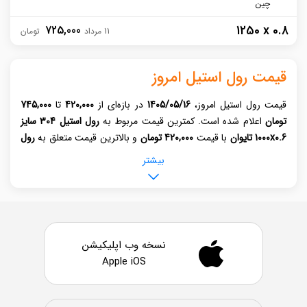
چین
1250 x 0.8
725,000
11 مرداد
قیمت رول استیل امروز
قیمت رول استیل امروز،
1405/05/16
در بازه‌ای از
420,000
تا
745,000
تومان
اعلام شده است. کمترین قیمت مربوط به
رول استیل 304 سایز
1000x0.6 تایوان
با قیمت
420,000 تومان
و بالاترین قیمت متعلق به
رول
استیل 304 سایز 1000x0.5 چین
با
قیمت 745,000 تومان
است. برای
بیشتر
مشاهده لیست کامل قیمت روز رول استیل، به جدول قیمت درج شده
در وبسایت کیلوتن مراجعه کنید.
قیمت ورق رول استیل، برای صنایعی مانند ساختمان سازی، صنایع
غذایی، داروسازی و پتروشیمی اهمیت زیادی دارد. این ورق‌ها براساس
نسخه وب اپلیکیشن
نوع آلیاژ به گریدهای مختلفی مانند 304، 316، 201 و 430 دسته‌بندی
Apple iOS
می‌شوند. در میان این گریدها، ورق استیل 304 به‌دلیل ترکیب آلیاژی
متعادل، مقاومت بالا در برابر خوردگی و قیمت مقرون‌ به‌ صرفه،
بیشترین کاربرد را در بازار دارد. ورق‌های استیل در ضخامت‌های متنوعی