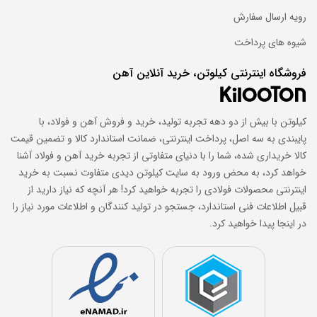
طول شاخه: 6 و 12 متر
رویه ارسال سفارش
استاندارد تولید: ISIRI 4477-1، GOST 8240، DIN 1026-1، EN
10279
شیوه های پرداخت
وزن ناودانی 14 سبک با شاخه 6 متری: 73 کیلوگرم
فروشگاه اینترنتی کیلوتن، خرید آنلاین آهن
خرید ناودانی 14 سبک
کیلوتن با بیش از دو دهه تجربه تولید، خرید و فروش آهن و فولاد، با
پایبندی به سه اصل، پرداخت اینترنتی، ضمانت استاندارد کالا و تضمین قیمت
ناودانی، یکی از پروفیل‌ های کاربردی در صنعت و ساختمان‌ سازی است
کالا خریداری شده، شما را با دنیای متفاوتی از تجربه خرید آهن و فولاد آشنا
و از نظر وزن به دو دسته UPN (سنگین) و UPE (سبک) تقسیم
خواهد کرد، به محض ورود به سایت کیلوتن دیدی متفاوت نسبت به خرید
می‌شود. مشخصاتی مانند ارتفاع جان، عرض بال و ضخامت جان برای
اینترنتی محصولات فولادی را تجربه خواهید کرد! هر آنچه که نیاز دارید از
بررسی استاندارد و وزن محصول اهمیت دارد. ناودانی 14 سبک، یکی از
قبیل اطلاعات فنی استاندارد، جستجو در تولید کنندگان و اطلاعات مورد نیاز را
زیر شاخه های ناودانی سبک است که با ارتفاع 14 متر، عرض بال 58
در اینجا پیدا خواهید کرد.
میلی‌ متر و ضخامت بال و جان به ترتیب 8.1 و 4.9 میلی‌ متر، به فروش
می‌ رسد. این محصول به صورت کیلویی به بازار عرضه می‌ شود و به
همین دلیل اطلاع از وزن ناودانی 14 سبک اهمیت زیادی دارد. وزن هر
متر ناودانی 14 سبک، 12.3 کیلوگرم است که می‌ توان با ضرب آن در
طول هر شاخه، وزن نهایی را محاسبه نمود. برای بررسی قیمت ناودانی
سبک و خرید آنلاین این محصول، می توانید به وبسایت کیلوتن