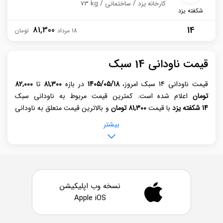
کارخانه یزد
ساختمانی
73 kg
شکفته یزد
14
81,300
18 مرداد
قیمت ناودانی 14 سبک
قیمت ناودانی 14 سبک امروز،
1405/05/18
در بازه‌
81,300
تا
82,000
تومان
اعلام شده است. کمترین قیمت مربوط به ناودانی سبک
14 شکفته یزد
با قیمت
81,300 تومان
و بالاترین قیمت متعلق به ناودانی
سبک
14
ناب تبریز
با
قیمت 82,000 تومان
است. برای مشاهده لیست
بیشتر
کامل
قیمت روز ناودانی سبک
، به جدول قیمت درج شده در وبسایت
کیلوتن مراجعه کنید.
ناودانی 14 سبک، که با نام‌ "U Channel Steel Bar" نیز شناخته
می‌شود، کاربردهای وسیعی در صنعت ساختمان دارد. این محصول در
نسخه وب اپلیکیشن
ساخت انواع سازه‌ها مانند سوله، فونداسیون‌های ساختمانی، ستون‌ها و
Apple iOS
خرپاها به کار می‌رود. قیمت ناودانی 14 سبک تحت تاثیر عوامل
متعددی در بازار آهن و فولاد قرار دارد. وزن ناودانی، به عنوان یک عامل