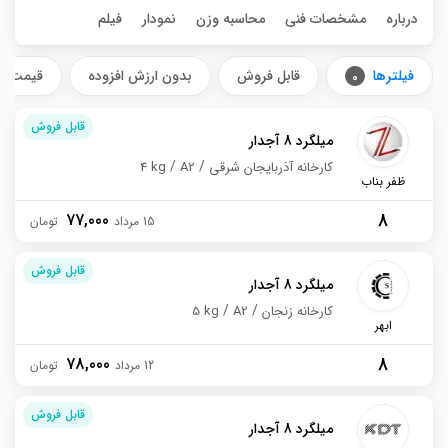
درباره
مشخصات فنی
محاسبه وزن
نمودار
فیلم
فیلترها
قابل فروش
بدون ارزش افزوده
قیمت ش
0
قابل فروش
میلگرد 8 آجدار
کارخانه آذربایجان شرقی
A2
4 kg
ظفر بناب
8
77,000
15 مرداد
قابل فروش
میلگرد 8 آجدار
کارخانه زنجان
A2
5 kg
ابهر
8
78,000
12 مرداد
قابل فروش
میلگرد 8 آجدار