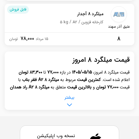
قابل فروش
میلگرد 8 آجدار
کارخانه قزوین
A2
5 kg
عتیق آذر سهند
8
78,000
15 مرداد
قیمت میلگرد 8 امروز
قیمت میلگرد 8 امروز،
1405/05/15
در بازه‌
77,000
تا
83,300
تومان
اعلام شده است.
کمترین قیمت
مربوط به
میلگرد 8 A2 ظفر بناب
با
قیمت
77,000 تومان
و
بالاترین قیمت
متعلق به
میلگرد 8 A2 راد همدان
با قیمت
83,300 تومان
است. برای مشاهده لیست کامل
بیشتر
قیمت روز میلگرد
، به جدول قیمت درج شده در وبسایت کیلوتن
مراجعه کنید.
قیمت روز میلگرد ۸ تحت تأثیر مجموعه‌ای از متغیرهای زنجیره تأمین
فولاد شکل می‌گیرد که از بهای مواد اولیه و شمش فولادی آغاز شده و تا
نسخه وب اپلیکیشن
هزینه‌های انرژی، حمل‌ونقل، نرخ ارز، سطح عرضه و تقاضا در بازار