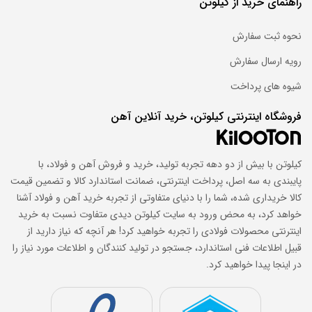
راهنمای خرید از کیلوتن
قطر اسمی
: ۸ میلی‌متر
طول هر شاخه
: ۱۲ متر
نحوه ثبت سفارش
وزن تقریبی هر شاخه
: 5 کیلوگرم
نوع آج
: مارپیچ (A2) و جناقی (A3)
رویه ارسال سفارش
رده مقاومتی
: از ۳۴۰ تا ۵۰۰ مگاپاسکال (تنش تسلیم)
شیوه های پرداخت
استاندارد تولید
: ISIRI 3132 یا GOST 5781
گریدهای موجود در بازار
: A3، A2 و A4
فروشگاه اینترنتی کیلوتن، خرید آنلاین آهن
نحوه عرضه
: شاخه، بندیل و ظرفیت
کیلوتن با بیش از دو دهه تجربه تولید، خرید و فروش آهن و فولاد، با
مشخصات میلگرد 8 A2
پایبندی به سه اصل، پرداخت اینترنتی، ضمانت استاندارد کالا و تضمین قیمت
کالا خریداری شده، شما را با دنیای متفاوتی از تجربه خرید آهن و فولاد آشنا
میلگرد ۸ گرید A2 دارای آج مارپیچ با تنش تسلیم متوسط و رفتار نسبتاً
خواهد کرد، به محض ورود به سایت کیلوتن دیدی متفاوت نسبت به خرید
شکل‌پذیرتر در مقایسه با گریدهای سخت‌تر است و برای کاربری‌هایی که
اینترنتی محصولات فولادی را تجربه خواهید کرد! هر آنچه که نیاز دارید از
نیاز به خم‌کاری متعارف و انعطاف بیشتر دارند گزینه مناسب‌تری
قبیل اطلاعات فنی استاندارد، جستجو در تولید کنندگان و اطلاعات مورد نیاز را
محسوب می‌شود. این گرید در عملیات آرماتوربندی سبک و اجرای
در اینجا پیدا خواهید کرد.
خاموت کاربرد گسترده دارد و در برابر تغییر شکل‌های کنترل‌شده عملکرد
قابل قبولی ارائه می‌دهد. با این حال در جوشکاری و خم‌های تند باید
ملاحظات فنی رعایت شود تا از کاهش مقاومت یا ایجاد ترک جلوگیری